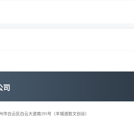
情
公司
州市白云区白云大道南295号（羊城道胜文创谷）