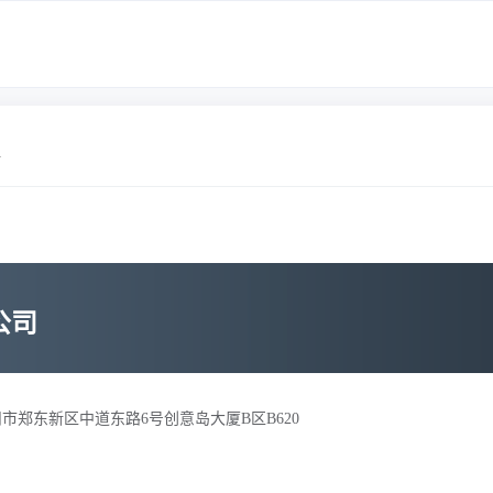
情
公司
市郑东新区中道东路6号创意岛大厦B区B620