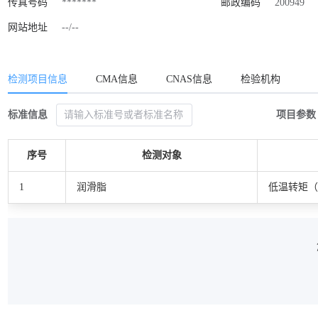
传真号码
*******
邮政编码
200949
网站地址
--/--
检测项目信息
CMA信息
CNAS信息
检验机构
标准信息
项目参数
序号
检测对象
1
润滑脂
低温转矩（