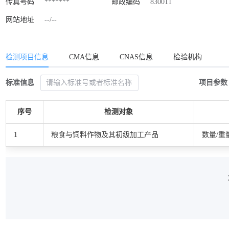
传真号码
*******
邮政编码
830011
网站地址
--/--
检测项目信息
CMA信息
CNAS信息
检验机构
标准信息
项目参数
序号
检测对象
1
粮食与饲料作物及其初级加工产品
数量/重